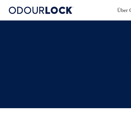
Über 
Wussten Sie, dass bei 2 vo
Risiko besteht, dass sie ein
Harnwegserkrankung
und
Diabetes
entwickeln?