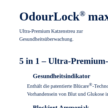
®
OdourLock
ma
Ultra-Premium Katzenstreu zur
Gesundheitsüberwachung.
5 in 1
– Ultra-Premium-
Gesundheitsindikator
®
Enthält die patentierte Blücare
-Techno
Vorhandensein von Blut und Glukose i
Blockiert Ammoniak