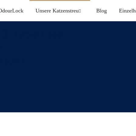
OdourLock
Unsere Katzenstreu
Blog
Einzelh
n 3 Katzen das
e
/oder