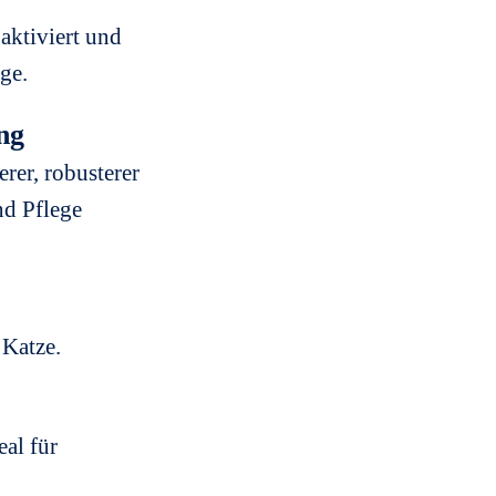
aktiviert und
ge.
ng
rer, robusterer
nd Pflege
Katze.
eal für