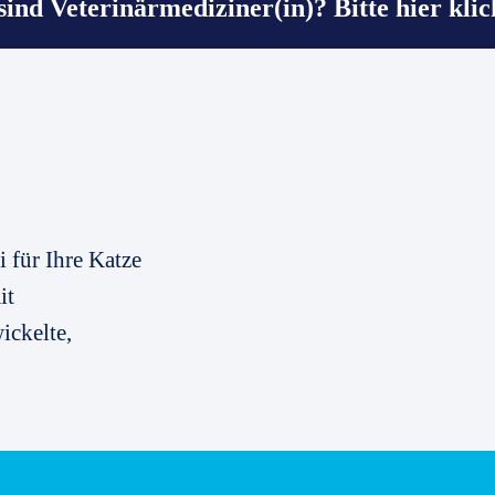
 sind Veterinärmediziner(in)? Bitte hier klic
i für Ihre Katze
it
ickelte,