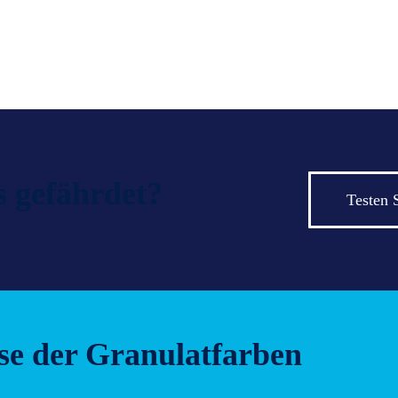
s gefährdet?
Testen 
se der Granulatfarben