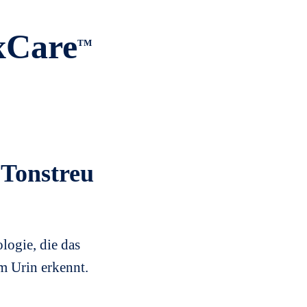
xCare
TM
Tonstreu
logie, die das
m Urin erkennt.