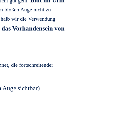
Blut im Urin
icht gut geht.
em bloßen Auge nicht zu
shalb wir die Verwendung
das Vorhandensein von
e
et, die fortschreitender
m Auge sichtbar)