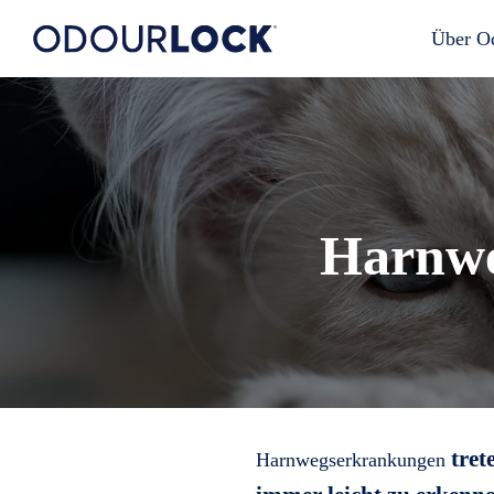
Über O
Harnwe
tret
Harnwegserkrankungen