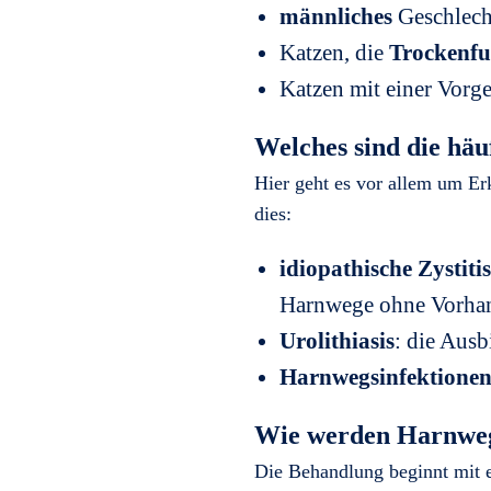
männliches
Geschlech
Katzen, die
Trockenfu
Katzen mit einer Vor
Welches sind die hä
Hier geht es vor allem um Er
dies:
idiopathische Zystiti
Harnwege ohne Vorhand
Urolithiasis
: die Aus
Harnwegsinfektione
Wie werden Harnweg
Die Behandlung beginnt mit ei