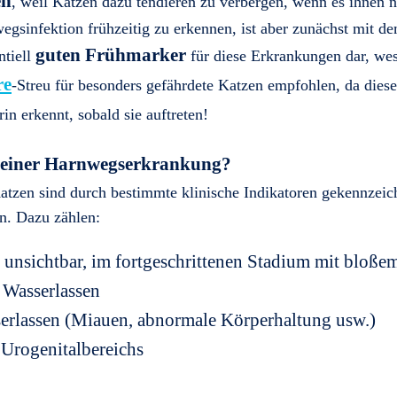
en
, weil Katzen dazu tendieren zu verbergen, wenn es ihnen n
egsinfektion frühzeitig zu erkennen, ist aber zunächst mit d
guten Frühmarker
ntiell
für diese Erkrankungen dar, we
re
-Streu für besonders gefährdete Katzen empfohlen, da dies
n erkennt, sobald sie auftreten!
n einer Harnwegserkrankung?
zen sind durch bestimmte klinische Indikatoren gekennzeichn
n. Dazu zählen:
 unsichtbar, im fortgeschrittenen Stadium mit bloße
Wasserlassen
rlassen (Miauen, abnormale Körperhaltung usw.)
Urogenitalbereichs