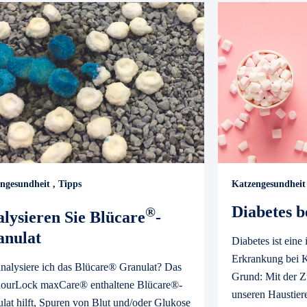
ngesundheit
,
Tipps
Katzengesundheit
Diabetes b
®
lysieren Sie Blücare
-
anulat
Diabetes ist eine
Erkrankung bei K
nalysiere ich das Blücare® Granulat? Das
Grund: Mit der Z
dourLock maxCare® enthaltene Blücare®-
unseren Haustier
lat hilft, Spuren von Blut und/oder Glukose