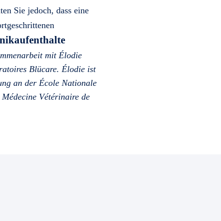
en Sie jedoch, dass eine
ortgeschrittenen
nikaufenthalte
ammenarbeit mit Élodie
atoires Blücare. Élodie ist
dung an der École Nationale
e Médecine Vétérinaire de