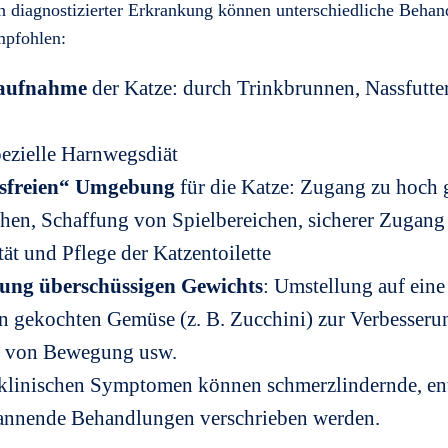
h diagnostizierter Erkrankung können unterschiedliche Beh
mpfohlen:
aufnahme
der Katze: durch Trinkbrunnen, Nassfutte
pezielle Harnwegsdiät
ssfreien“ Umgebung
für die Katze: Zugang zu hoch 
hen, Schaffung von Spielbereichen, sicherer Zugang
tät und Pflege der Katzentoilette
ung überschüssigen Gewichts
: Umstellung auf eine
 gekochten Gemüse (z. B. Zucchini) zur Verbesseru
rn von Bewegung usw.
 klinischen Symptomen können schmerzlindernde, 
annende Behandlungen verschrieben werden.