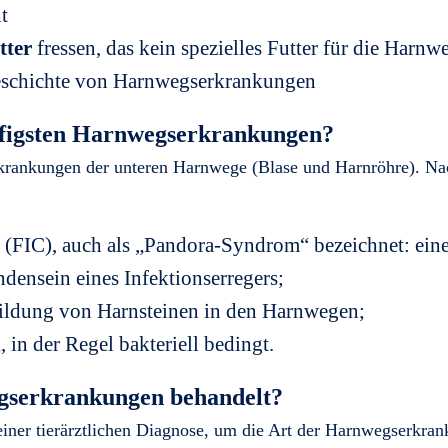
t
tter
fressen, das kein spezielles Futter für die Harnw
geschichte von Harnwegserkrankungen
ufigsten Harnwegserkrankungen?
krankungen der unteren Harnwege (Blase und Harnröhre). Nac
s
(FIC), auch als „Pandora-Syndrom“ bezeichnet: ein
ensein eines Infektionserregers;
bildung von Harnsteinen in den Harnwegen;
n
, in der Regel bakteriell bedingt.
serkrankungen behandelt?
ner tierärztlichen Diagnose, um die Art der Harnwegserkranku