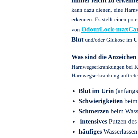
immer leicht zu erkenn
kann dazu dienen, eine Harnw
erkennen. Es stellt einen pote
OdourLock-maxCa
von
Blut
und/oder Glukose im Uri
Was sind die Anzeiche
Harnwegserkrankungen bei Kat
Harnwegserkrankung auftrete
Blut im Urin
(anfangs
Schwierigkeiten
beim 
Schmerzen
beim Wasse
intensives
Putzen des 
häufiges
Wasserlassen