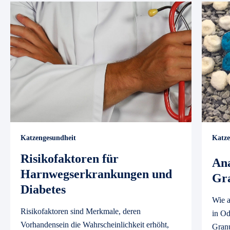
Katzengesundheit
Katze
Risikofaktoren für
Ana
Harnwegserkrankungen und
Gr
Diabetes
Wie a
Risikofaktoren sind Merkmale, deren
in O
Vorhandensein die Wahrscheinlichkeit erhöht,
Granu