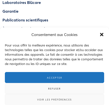
Laboratoires Blücare
Garantie
Publications scientifiques
À propos de OdourLock®
Consentement aux Cookies
Trouver un détaillant
Pour vous offrir la meilleure expérience, nous utilisons des
FAQ
technologies telles que les cookies pour stocker et/ou accéder aux
informations des appareils. Le fait de consentir à ces technologies
Nous joindre
nous permettra de traiter des données telles que le comportement
de navigation ou les ID uniques sur ce site.
© 2023 Intersand. Tous droits réservés.
ACCEPTER
Conditions d’utilisations
REFUSER
Politique de confidentialité
VOIR LES PRÉFÉRENCES