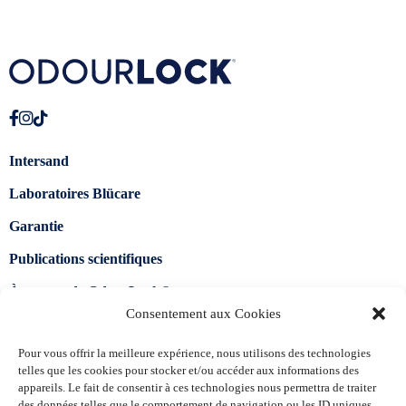
Intersand
Laboratoires Blücare
Garantie
Publications scientifiques
À propos de OdourLock®
Consentement aux Cookies
Trouver un détaillant
Pour vous offrir la meilleure expérience, nous utilisons des technologies
FAQ
telles que les cookies pour stocker et/ou accéder aux informations des
appareils. Le fait de consentir à ces technologies nous permettra de traiter
Nous joindre
des données telles que le comportement de navigation ou les ID uniques