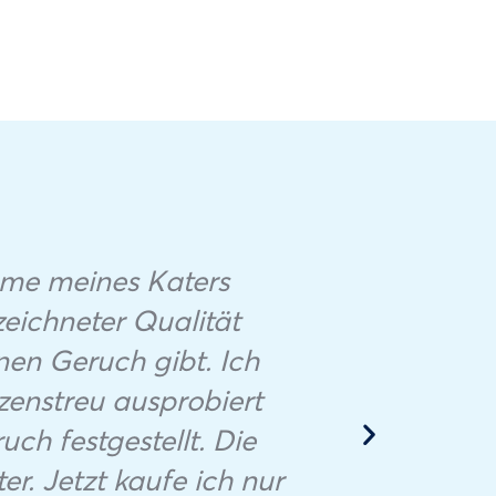
Nach
eme meines Katers
Tiera
zeichneter Qualität
von B
inen Geruch gibt. Ich
dass 
zenstreu ausprobiert
die U
ch festgestellt. Die
und b
r. Jetzt kaufe ich nur
im 