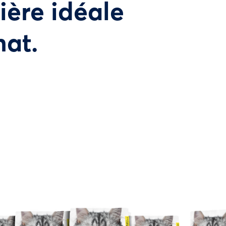
tière idéale
hat.