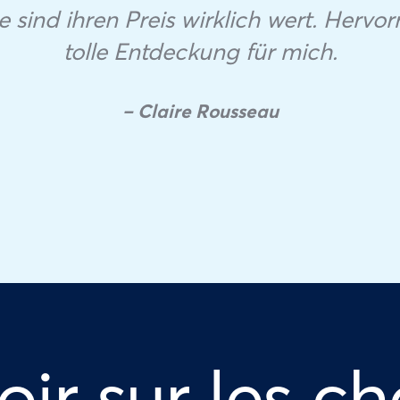
e sind ihren Preis wirklich wert. Hervo
tolle Entdeckung für mich.
– Claire Rousseau
oir sur les ch