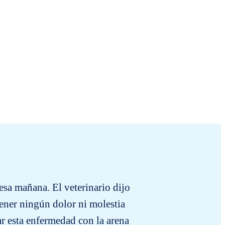
esa mañana. El veterinario dijo
J’ai ac
ener ningún dolor ni molestia
litière
r esta enfermedad con la arena
habit