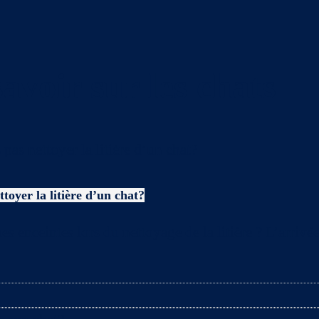
avoir sur les chats
toyer la litière d’un chat?
es enceintes lors du nettoyage de la litière ? L’arriv