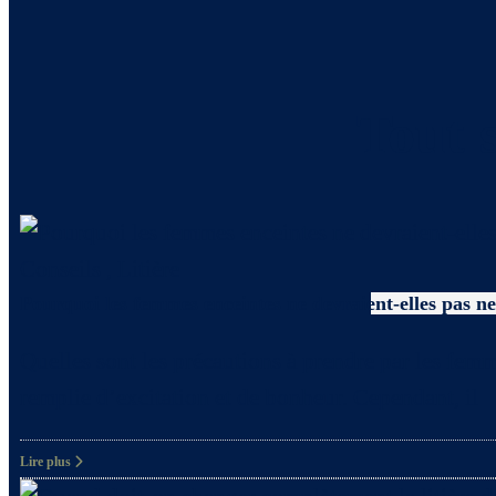
Tout s
Conseils
,
Litière
Pourquoi les femmes enceintes ne devraient-elles pas net
Quelles sont les précautions à prendre par les femm
remplie d’excitation et de bonheur. Cependant, il
Lire plus