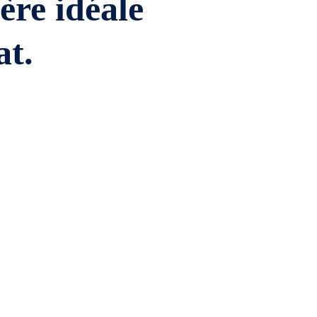
ière idéale
at.