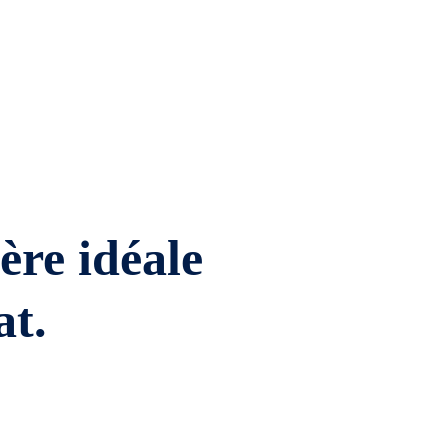
ière idéale
at.