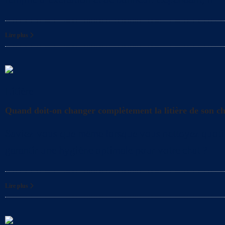
Lire plus
Litière
Quand doit-on changer complètement la litière de son c
Saviez-vous que même lorsque vous nettoyez quotidien
garantir une hygiène optimale pour votre chat ?
Lire plus