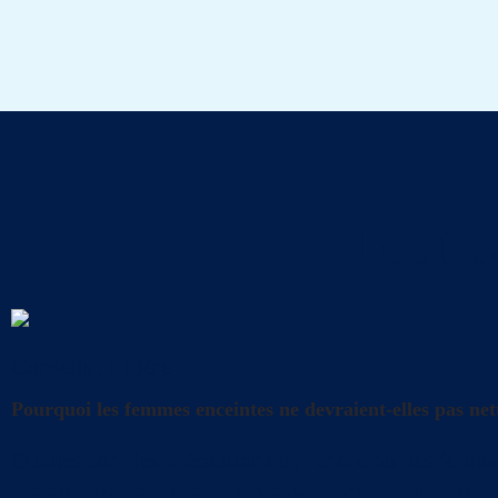
Tout s
Conseils
,
Litière
Pourquoi les femmes enceintes ne devraient-elles pas nett
Quelles sont les précautions à prendre par les femme
remplie d’excitation et de bonheur. Cependant, il