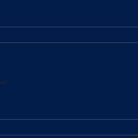
s enceintes lors du nettoyage de la litière ? L’arrivé
hat?
nement la litière de votre chat pour en retirer les mo