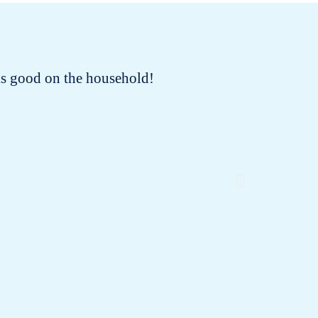
oks good on the household!
I tested 
smell. I
had no tr