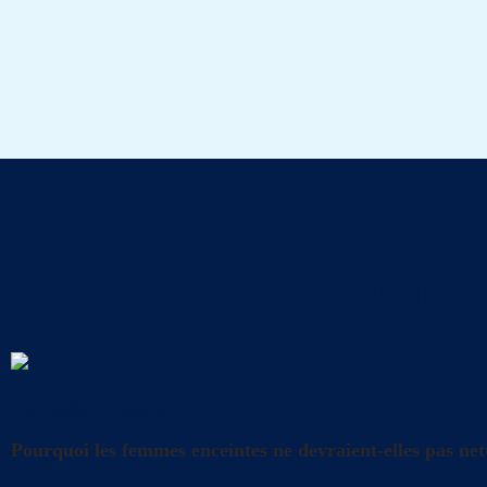
Tout s
Conseils
,
Litière
Pourquoi les femmes enceintes ne devraient-elles pas nett