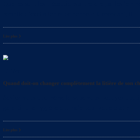
Quelles sont les précautions à prendre par les femme
remplie d’excitation et de bonheur. Cependant, il
Lire plus
Litière
Quand doit-on changer complètement la litière de son c
Saviez-vous que même lorsque vous nettoyez quotidien
garantir une hygiène optimale pour votre chat ?
Lire plus