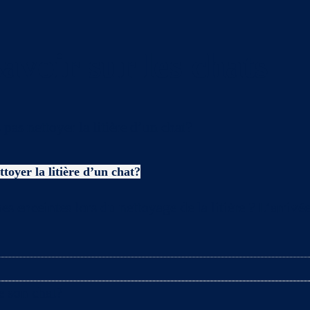
avoir sur les chats
toyer la litière d’un chat?
es enceintes lors du nettoyage de la litière ? L’arriv