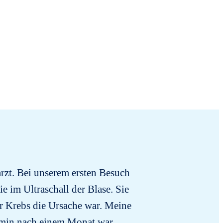
arzt. Bei unserem ersten Besuch
For
e im Ultraschall der Blase. Sie
r Krebs die Ursache war. Meine
rmin nach einem Monat war