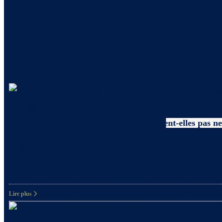
Tout s
Conseils
,
Litière
Pourquoi les femmes enceintes ne devraient-elles pas net
Quelles sont les précautions à prendre par les femm
remplie d’excitation et de bonheur. Cependant, il
Lire plus