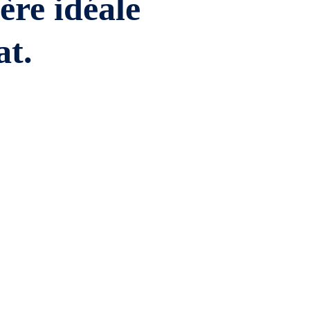
ière idéale
at.