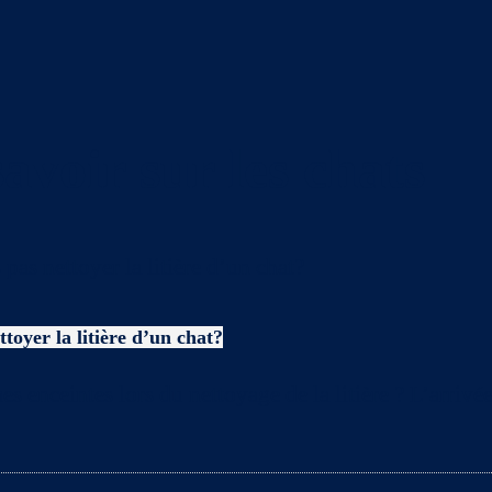
avoir sur les chats
toyer la litière d’un chat?
es enceintes lors du nettoyage de la litière ? L’arriv