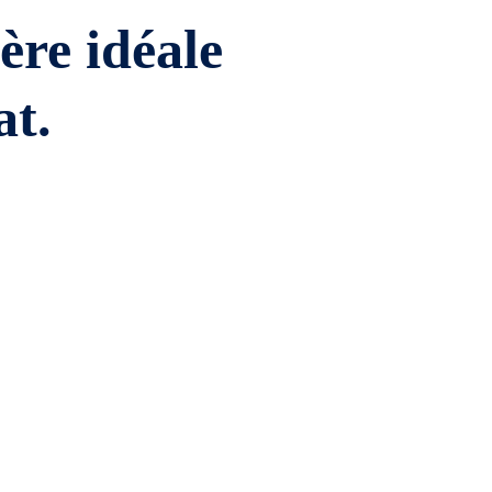
ière idéale
at.