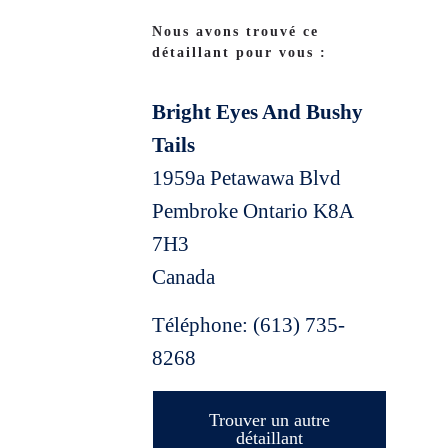
Nous avons trouvé ce
détaillant pour vous :
Bright Eyes And Bushy
Tails
1959a Petawawa Blvd
Pembroke
Ontario
K8A
7H3
Canada
Téléphone:
(613) 735-
8268
Trouver un autre
détaillant