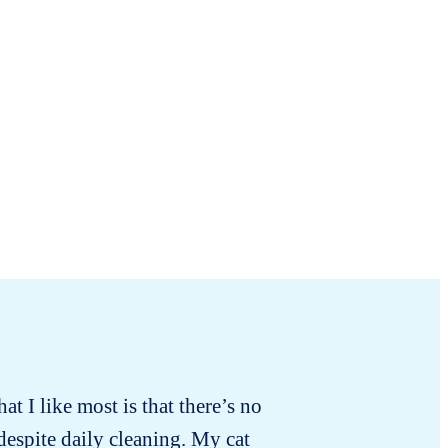
hat I like most is that there’s no
As a cat
 despite daily cleaning. My cat
ever trie