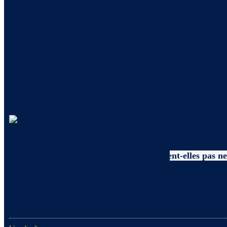
Tout s
Conseils
,
Litière
Pourquoi les femmes enceintes ne devraient-elles pas net
Quelles sont les précautions à prendre par les femm
remplie d’excitation et de bonheur. Cependant, il