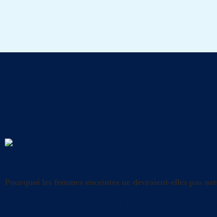
Tout s
Conseils
,
Litière
Pourquoi les femmes enceintes ne devraient-elles pas nett
Quelles sont les précautions à prendre par les femme