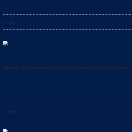
remplie d’excitation et de bonheur. Cependant, il
Lire plus
Litière
Quand doit-on changer complètement la litière de son c
Saviez-vous que même lorsque vous nettoyez quotidien
garantir une hygiène optimale pour votre chat ?
Lire plus