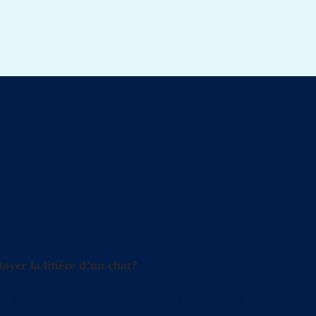
avoir sur les chats
oyer la litière d’un chat?
s enceintes lors du nettoyage de la litière ? L’arrivé