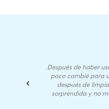
ter.
Después de haber us
 and
poco cambié para us
uble
después de limpia
llent
sorprendida y no m