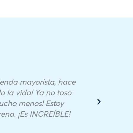
enda mayorista, hace
 la vida! Ya no toso
I’ve
mucho menos! Estoy
ena. ¡Es INCREÍBLE!