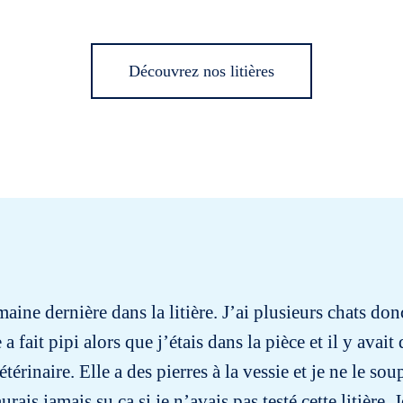
Découvrez nos litières
emaine dernière dans la litière. J’ai plusieurs chats do
fait pipi alors que j’étais dans la pièce et il y avait 
étérinaire. Elle a des pierres à la vessie et je ne le s
rais jamais su ça si je n’avais pas testé cette litière