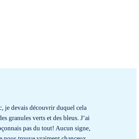
nc, je devais découvrir duquel cela
des granules verts et des bleus. J’ai
oupçonnais pas du tout! Aucun signe,
. Je nous trouve vraiment chanceux