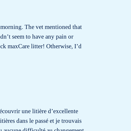
t morning. The vet mentioned that
idn’t seem to have any pain or
ck maxCare litter! Otherwise, I’d
écouvrir une litière d’excellente
tières dans le passé et je trouvais
u aucune difficulté au changement