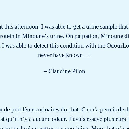
this afternoon. I was able to get a urine sample tha
protein in Minoune’s urine. On palpation, Minoune d
 I was able to detect this condition with the OdourLo
never have known…!
– Claudine Pilon
tion de problèmes urinaires du chat. Ça m’a permis de d
est qu’il n’y a aucune odeur. J’avais essayé plusieurs li
ement malgré un nettoyage quotidien. Mon chat n’a e