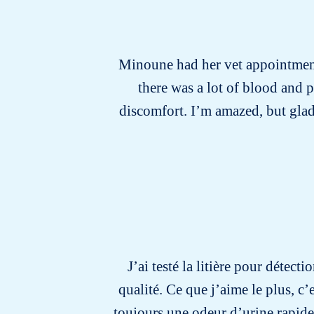
Minoune had her vet appointment 
there was a lot of blood and 
discomfort. I’m amazed, but glad
J’ai testé la litière pour détec
qualité. Ce que j’aime le plus, c’
toujours une odeur d’urine rapid