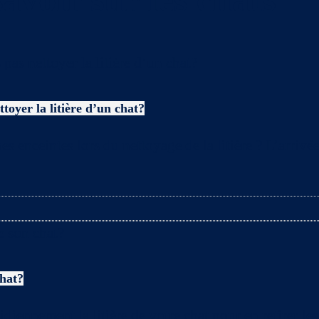
toyer la litière d’un chat?
es enceintes lors du nettoyage de la litière ? L’arriv
chat?
nnement la litière de votre chat pour en retirer les m