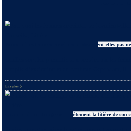
Conseils
,
Litière
Pourquoi les femmes enceintes ne devraient-elles pas net
Quelles sont les précautions à prendre par les femm
remplie d’excitation et de bonheur. Cependant, il
Lire plus
Litière
Quand doit-on changer complètement la litière de son 
Saviez-vous que même lorsque vous nettoyez quotidie