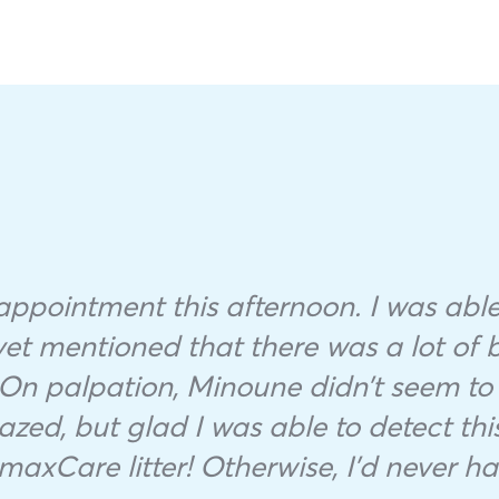
ppointment this afternoon. I was able
et mentioned that there was a lot of 
 On palpation, Minoune didn’t seem to
zed, but glad I was able to detect thi
axCare litter! Otherwise, I’d never 