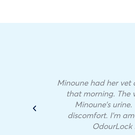
Minoune had her vet a
that morning. The v
Minoune’s urine.
discomfort. I’m ama
OdourLock m