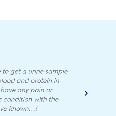
Hice 
 to get a urine sample
Desc
blood and protein in
no
 have any pain or
ráp
s condition with the
camb
have known…!
preci