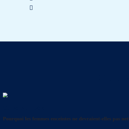
Tout s
Conseils
,
Litière
Pourquoi les femmes enceintes ne devraient-elles pas nett