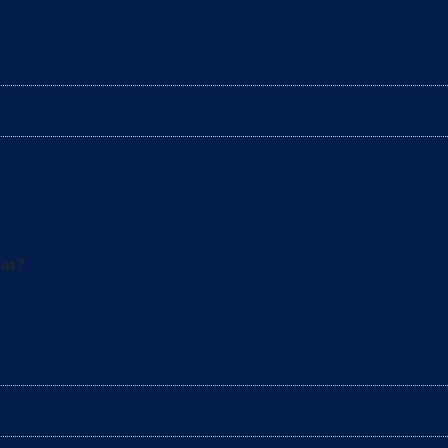
s enceintes lors du nettoyage de la litière ? L’arrivé
hat?
nement la litière de votre chat pour en retirer les mo