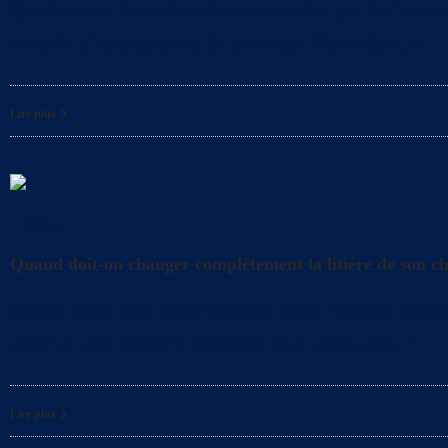
Quelles sont les précautions à prendre par les femme
remplie d’excitation et de bonheur. Cependant, il
Lire plus
Litière
Quand doit-on changer complètement la litière de son c
Saviez-vous que même lorsque vous nettoyez quotidien
garantir une hygiène optimale pour votre chat ?
Lire plus