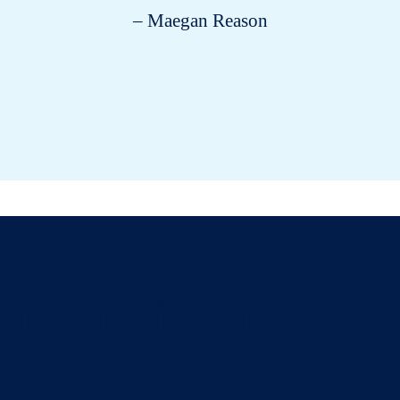
– Maegan Reason
out savoir sur les cha