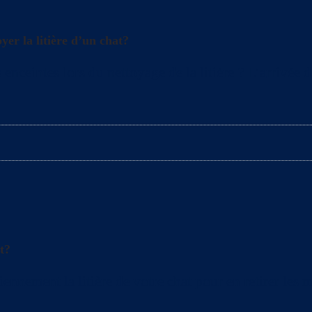
yer la litière d’un chat?
enceintes lors du nettoyage de la litière ? L’arrivée 
t?
ement la litière de votre chat pour en retirer les mo