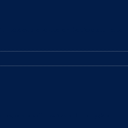
d’un bébé est une période remplie d’excitation et de
ttes, cela ne suffit pas à garantir une hygiène