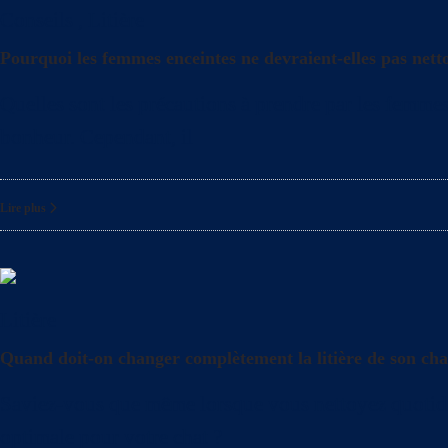
Conseils
,
Litière
Pourquoi les femmes enceintes ne devraient-elles pas netto
Quelles sont les précautions à prendre par les femmes 
bonheur. Cependant, il
Lire plus
Litière
Quand doit-on changer complètement la litière de son cha
Saviez-vous que même lorsque vous nettoyez quotidienn
optimale pour votre chat ?