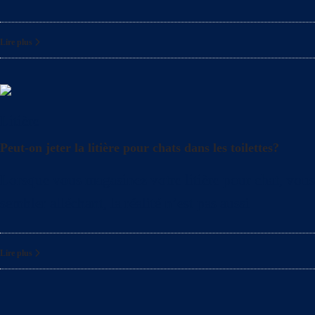
Lire plus
Litière
Peut-on jeter la litière pour chats dans les toilettes?
Lorsque vous magasinez votre litière pour chat, vous 
sembler alléchant, la réalité n’est pas aussi
Lire plus