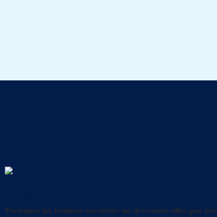
Tout s
Conseils
,
Litière
Pourquoi les femmes enceintes ne devraient-elles pas nett