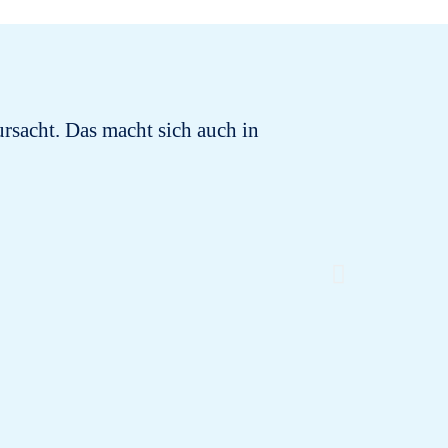
ursacht. Das macht sich auch in
There we
Satu
immediat
discomfo