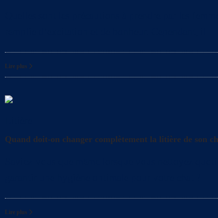
Quelles sont les précautions à prendre par les femme
remplie d’excitation et de bonheur. Cependant, il
Lire plus
Litière
Quand doit-on changer complètement la litière de son c
Saviez-vous que même lorsque vous nettoyez quotidien
garantir une hygiène optimale pour votre chat ?
Lire plus