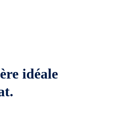
ière idéale
at.