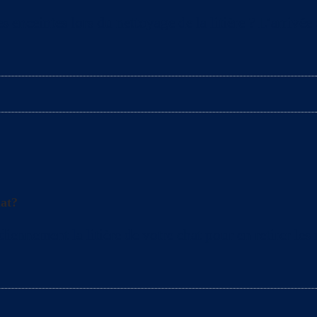
s enceintes lors du nettoyage de la litière ? L’arrivé
hat?
nement la litière de votre chat pour en retirer les mo