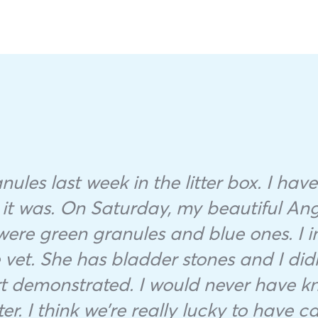
les last week in the litter box. I have
 it was. On Saturday, my beautiful Ang
were green granules and blue ones. I
et. She has bladder stones and I didn’
t demonstrated. I would never have kn
tter. I think we’re really lucky to have c