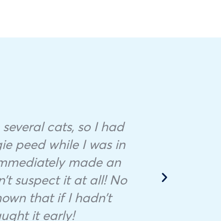
 several cats, so I had
ie peed while I was in
I
 immediately made an
ho
t suspect it at all! No
own that if I hadn’t
aught it early!