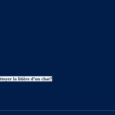
avoir sur les chats
toyer la litière d’un chat?
es enceintes lors du nettoyage de la litière ? L’arriv