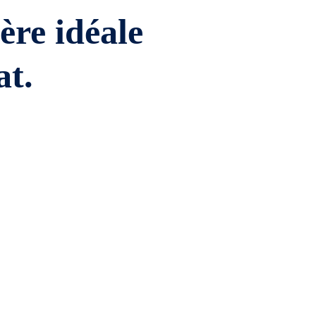
ière idéale
at.