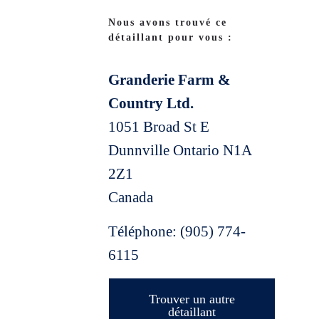
Nous avons trouvé ce
détaillant pour vous :
Granderie Farm &
Country Ltd.
1051 Broad St E
Dunnville
Ontario
N1A
2Z1
Canada
Téléphone:
(905) 774-
6115
Trouver un autre
détaillant