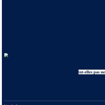
Tout s
Conseils
,
Litière
Pourquoi les femmes enceintes ne devraient-elles pas net
Quelles sont les précautions à prendre par les femm
remplie d’excitation et de bonheur. Cependant, il