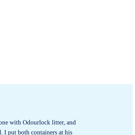
 one with Odourlock litter, and
Desp
. I put both containers at his
usted