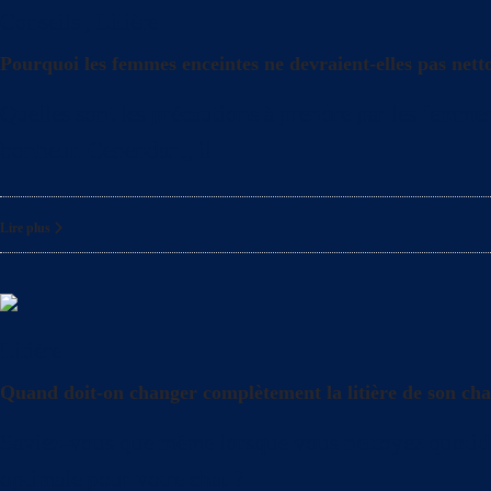
Conseils
,
Litière
Pourquoi les femmes enceintes ne devraient-elles pas netto
Quelles sont les précautions à prendre par les femmes 
bonheur. Cependant, il
Lire plus
Litière
Quand doit-on changer complètement la litière de son cha
Saviez-vous que même lorsque vous nettoyez quotidienn
optimale pour votre chat ?