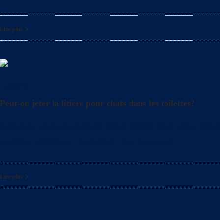
Lire plus
Litière
Peut-on jeter la litière pour chats dans les toilettes?
Lorsque vous magasinez votre litière pour chat, vous 
sembler alléchant, la réalité n’est pas aussi
Lire plus