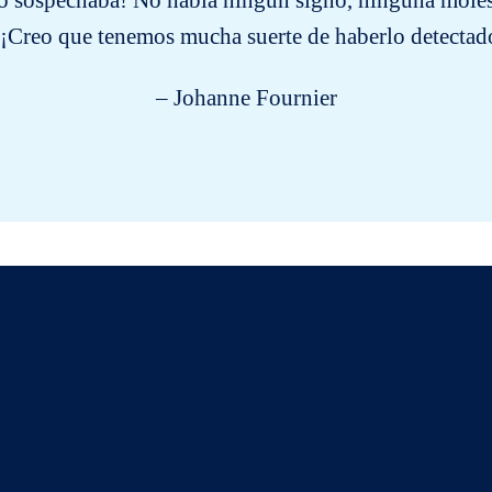
i lo sospechaba! No había ningún signo, ninguna mole
. ¡Creo que tenemos mucha suerte de haberlo detectad
– Johanne Fournier
out savoir sur les cha