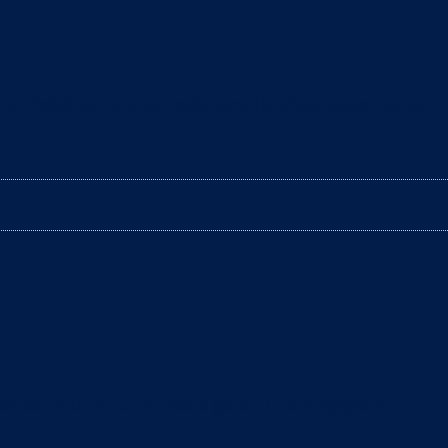
d’un bébé est une période remplie d’excitation et de
ttes, cela ne suffit pas à garantir une hygiène