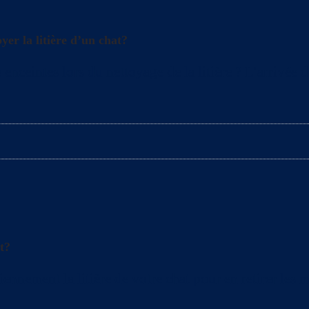
yer la litière d’un chat?
enceintes lors du nettoyage de la litière ? L’arrivée 
t?
ement la litière de votre chat pour en retirer les mo