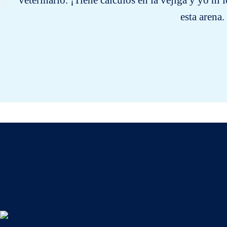
veterinario. ¡Tiene cálculos en la vejiga y yo n
esta arena
T