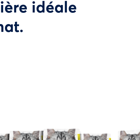
tière idéale
hat.