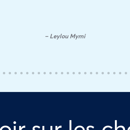
– Leylou Mymi
oir sur les ch