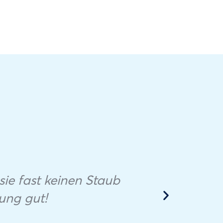
Des
sie fast keinen Staub
po
ung gut!
so