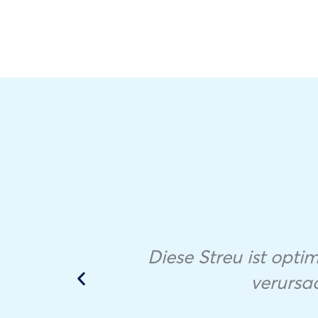
and
ter.
or 6
was
Diese Streu ist opti
he
verursa
ill