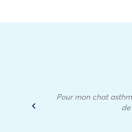
a con
 ».
 los
ca
Pour mon chat asthmat
ena
de 
ugar