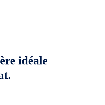
ière idéale
at.