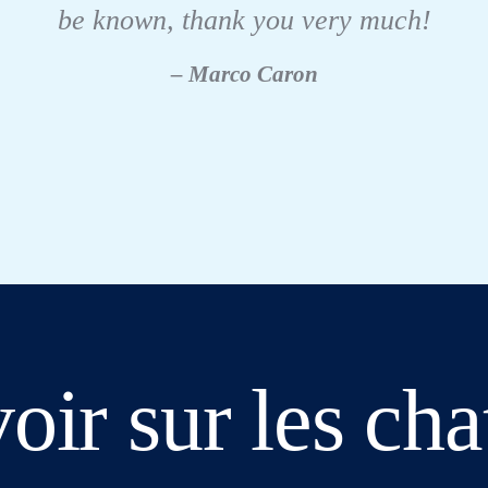
be known, thank you very much!
– Marco Caron
oir sur les cha