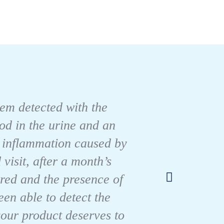
blem detected with the
ood in the urine and an
r inflammation caused by
Ich 
visit, after a month’s
Haus,
red and the presence of
und Ko
en able to detect the
your product deserves to