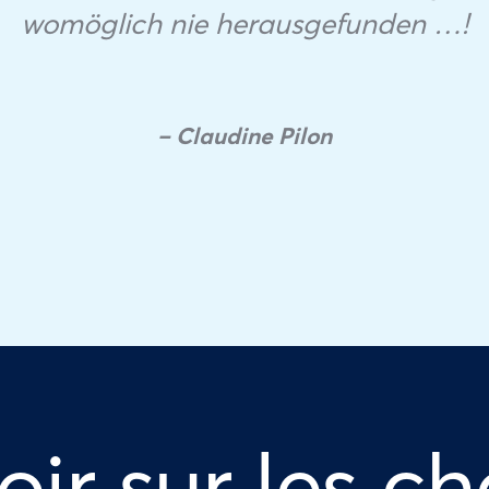
womöglich nie herausgefunden …!
– Claudine Pilon
oir sur les ch