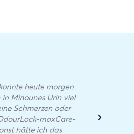
 konnte heute morgen
h in Minounes Urin viel
eine Schmerzen oder
I’ve h
ie OdourLock-maxCare-
onst hätte ich das