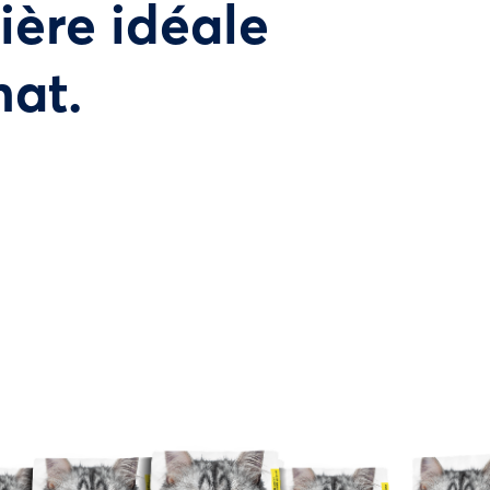
tière idéale
hat.