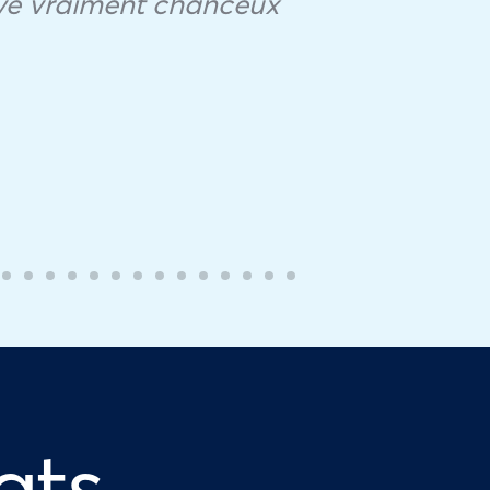
rouve vraiment chanceux
ats