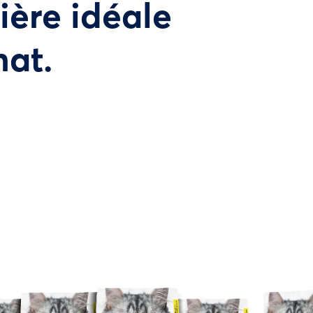
tière idéale
hat.