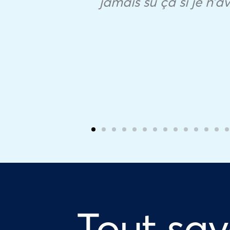
jamais su ça si je n’a
Tout sav