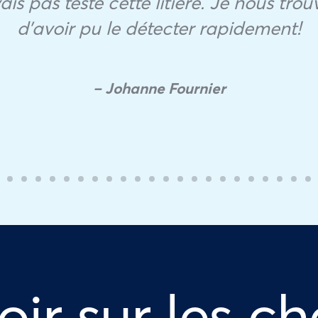
vais pas testé cette litière. Je nous t
d’avoir pu le détecter rapidement!
– Johanne Fournier
oir sur les ch