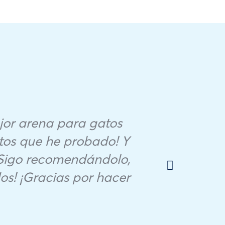
jor arena para gatos
Despu
tos que he probado! Y
poco
 Sigo recomendándolo,
de
os! ¡Gracias por hacer
sorp