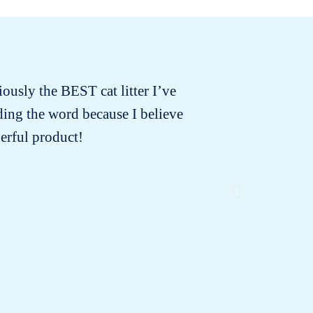
iously the BEST cat litter I’ve
Ich ha
ading the word because I believe
gereini
erful product!
Salem ist
freie Wa
ei
sauber
unbenut