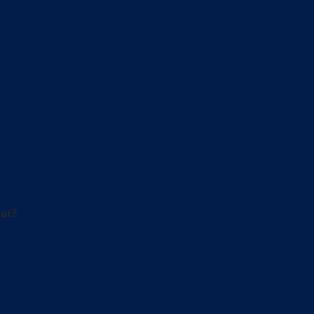
s enceintes lors du nettoyage de la litière ? L’arrivé
hat?
nement la litière de votre chat pour en retirer les mo