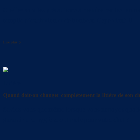
Quelles sont les précautions à prendre par les femme
remplie d’excitation et de bonheur. Cependant, il
Lire plus
Litière
Quand doit-on changer complètement la litière de son c
Saviez-vous que même lorsque vous nettoyez quotidien
garantir une hygiène optimale pour votre chat ?