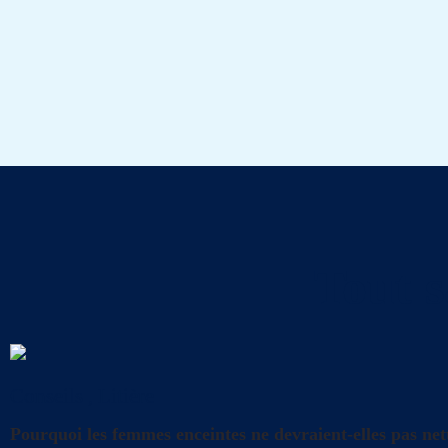
Tout s
Conseils
,
Litière
Pourquoi les femmes enceintes ne devraient-elles pas nett