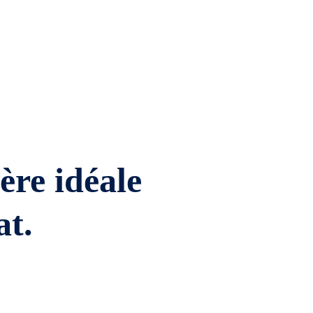
ière idéale
at.