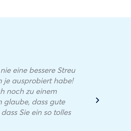
Comp
ie eine bessere Streu
ar
h je ausprobiert habe!
Sal
ch noch zu einem
u
ch glaube, dass gute
an
dass Sie ein so tolles
Odo