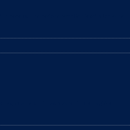
d’un bébé est une période remplie d’excitation et de
ttes, cela ne suffit pas à garantir une hygiène