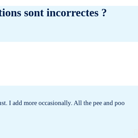
ions sont incorrectes ?
st. I add more occasionally. All the pee and poo
I 
th