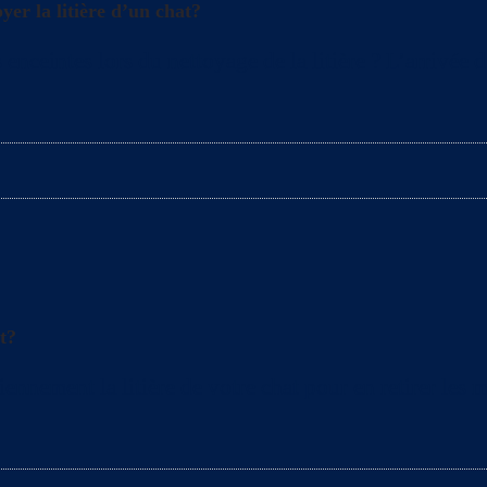
yer la litière d’un chat?
enceintes lors du nettoyage de la litière ? L’arrivée 
t?
ement la litière de votre chat pour en retirer les mo