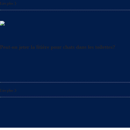
Lire plus
Litière
Peut-on jeter la litière pour chats dans les toilettes?
Lorsque vous magasinez votre litière pour chat, vous 
sembler alléchant, la réalité n’est pas aussi
Lire plus