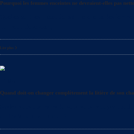
Pourquoi les femmes enceintes ne devraient-elles pas netto
Quelles sont les précautions à prendre par les femmes 
bonheur. Cependant, il
Lire plus
Litière
Quand doit-on changer complètement la litière de son cha
Saviez-vous que même lorsque vous nettoyez quotidienn
optimale pour votre chat ?