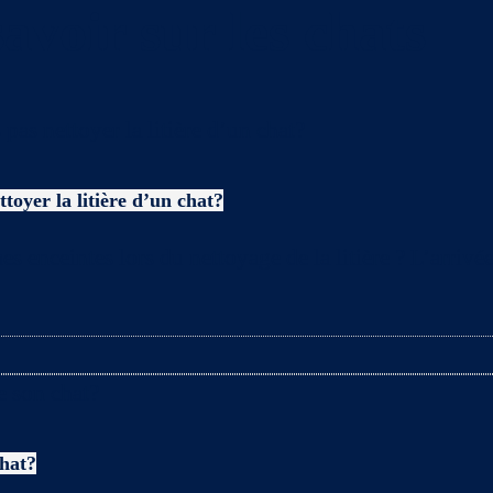
avoir sur les chats
toyer la litière d’un chat?
es enceintes lors du nettoyage de la litière ? L’arriv
chat?