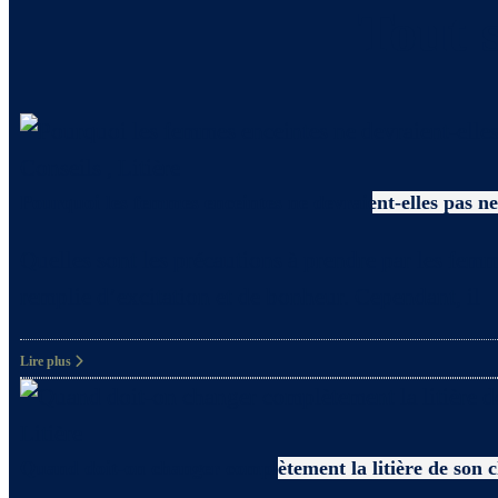
Tout s
Conseils
,
Litière
Pourquoi les femmes enceintes ne devraient-elles pas net
Quelles sont les précautions à prendre par les femm
remplie d’excitation et de bonheur. Cependant, il
Lire plus
Litière
Quand doit-on changer complètement la litière de son 