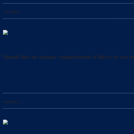
Lire plus
Litière
Quand doit-on changer complètement la litière de son c
Saviez-vous que même lorsque vous nettoyez quotidien
garantir une hygiène optimale pour votre chat ?
Lire plus