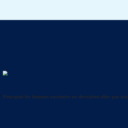
Tout s
Conseils
,
Litière
Pourquoi les femmes enceintes ne devraient-elles pas nett
Quelles sont les précautions à prendre par les femme
remplie d’excitation et de bonheur. Cependant, il