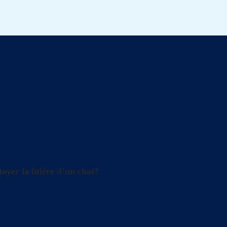
avoir sur les chats
oyer la litière d’un chat?
s enceintes lors du nettoyage de la litière ? L’arrivé