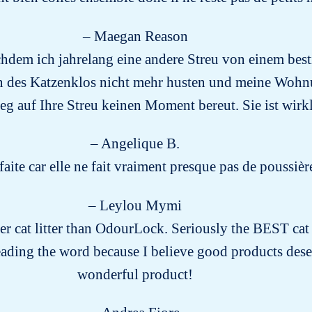
– Maegan Reason
achdem ich jahrelang eine andere Streu von einem b
des Katzenklos nicht mehr husten und meine Wohnung 
g auf Ihre Streu keinen Moment bereut. Sie ist wir
– Angelique B.
aite car elle ne fait vraiment presque pas de poussièr
– Leylou Mymi
ter cat litter than OdourLock. Seriously the BEST cat li
eading the word because I believe good products des
wonderful product!