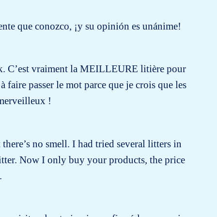
ente que conozco, ¡y su opinión es unánime!
ock. C’est vraiment la MEILLEURE litière pour
 à faire passer le mot parce que je crois que les
merveilleux !
there’s no smell. I had tried several litters in
itter. Now I only buy your products, the price
.