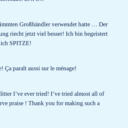
estimmten Großhändler verwendet hatte … Der
riecht jetzt viel besser! Ich bin begeistert
klich SPITZE!
e! Ça paraît aussi sur le ménage!
tter I’ve ever tried! I’ve tried almost all of
erve praise ! Thank you for making such a