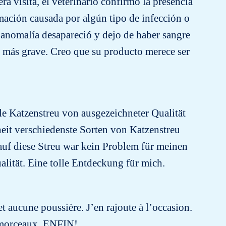
a visita, el veterinario confirmó la presencia
amación causada por algún tipo de infección o
a anomalía desapareció y dejo de haber sangre
o más grave. Creo que su producto merece ser
le Katzenstreu von ausgezeichneter Qualität
nheit verschiedenste Sorten von Katzenstreu
 auf diese Streu war kein Problem für meinen
alität. Eine tolle Entdeckung für mich.
t aucune poussière. J’en rajoute à l’occasion.
ts morceaux. ENFIN!