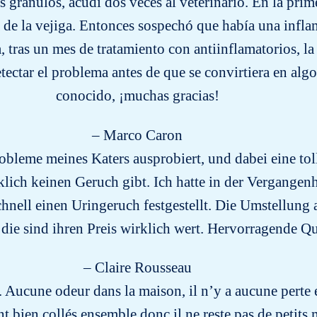
gránulos, acudí dos veces al veterinario. En la primer
a de la vejiga. Entonces sospechó que había una infl
, tras un mes de tratamiento con antiinflamatorios, l
tectar el problema antes de que se convirtiera en alg
conocido, ¡muchas gracias!
– Marco Caron
bleme meines Katers ausprobiert, und dabei eine tol
rklich keinen Geruch gibt. Ich hatte in der Vergange
hnell einen Uringeruch festgestellt. Die Umstellung
, die sind ihren Preis wirklich wert. Hervorragende Qu
– Claire Rousseau
. Aucune odeur dans la maison, il n’y a aucune perte e
ont bien collés ensemble donc il ne reste pas de peti