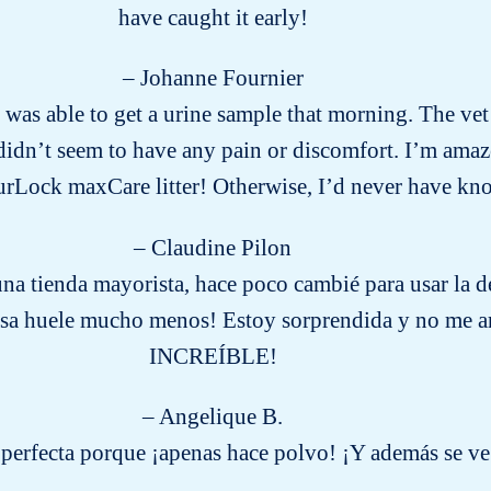
have caught it early!
– Johanne Fournier
was able to get a urine sample that morning. The vet
dn’t seem to have any pain or discomfort. I’m amazed
urLock maxCare litter! Otherwise, I’d never have 
– Claudine Pilon
na tienda mayorista, hace poco cambié para usar la 
 casa huele mucho menos! Estoy sorprendida y no me a
INCREÍBLE!
– Angelique B.
 perfecta porque ¡apenas hace polvo! ¡Y además se v