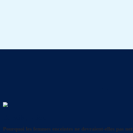
Tout s
Conseils
,
Litière
Pourquoi les femmes enceintes ne devraient-elles pas nett