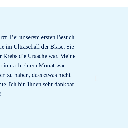
arzt. Bei unserem ersten Besuch
I’ve had
e im Ultraschall der Blase. Sie
r Krebs die Ursache war. Meine
rmin nach einem Monat war
en zu haben, dass etwas nicht
e. Ich bin Ihnen sehr dankbar
!