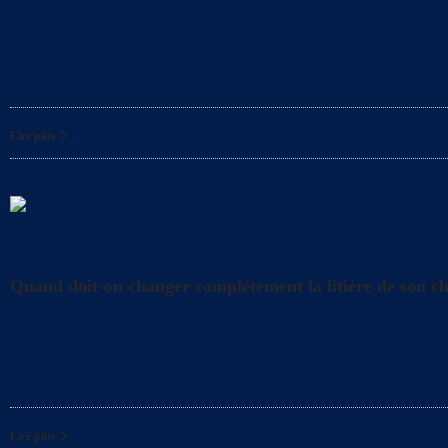
Quelles sont les précautions à prendre par les femme
remplie d’excitation et de bonheur. Cependant, il
Lire plus
Litière
Quand doit-on changer complètement la litière de son c
Saviez-vous que même lorsque vous nettoyez quotidien
garantir une hygiène optimale pour votre chat ?
Lire plus