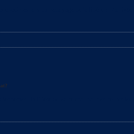
s enceintes lors du nettoyage de la litière ? L’arrivé
hat?
nement la litière de votre chat pour en retirer les mo