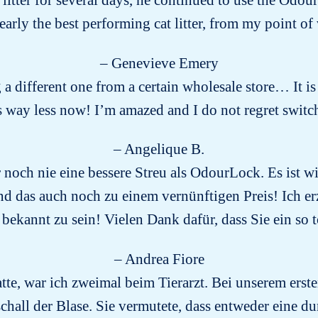
tter for several days, he continued to use the Odourl
arly the best performing cat litter, from my point of
– Genevieve Emery
g a different one from a certain wholesale store… It is
way less now! I’m amazed and I do not regret switch
– Angelique B.
noch nie eine bessere Streu als OdourLock. Es ist wi
d das auch noch zu einem vernünftigen Preis! Ich erz
bekannt zu sein! Vielen Dank dafür, dass Sie ein so 
– Andrea Fiore
tte, war ich zweimal beim Tierarzt. Bei unserem erste
chall der Blase. Sie vermutete, dass entweder eine d