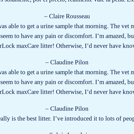
– Claire Rousseau
s able to get a urine sample that morning. The vet m
eem to have any pain or discomfort. I’m amazed, but g
Lock maxCare litter! Otherwise, I’d never have k
– Claudine Pilon
s able to get a urine sample that morning. The vet m
eem to have any pain or discomfort. I’m amazed, but g
Lock maxCare litter! Otherwise, I’d never have k
– Claudine Pilon
eally is the best litter. I’ve introduced it to lots of 