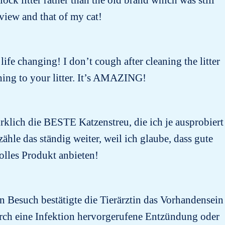
ock litter rather than the old brand which was still
 view and that of my cat!
 life changing! I don’t cough after cleaning the litter
ing to your litter. It’s AMAZING!
rklich die BESTE Katzenstreu, die ich je ausprobiert
ähle das ständig weiter, weil ich glaube, dass gute
tolles Produkt anbieten!
n Besuch bestätigte die Tierärztin das Vorhandensein
urch eine Infektion hervorgerufene Entzündung oder