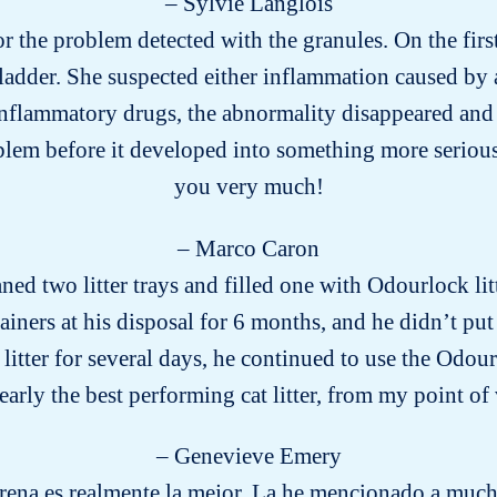
– Sylvie Langlois
for the problem detected with the granules. On the firs
ladder. She suspected either inflammation caused by a
-inflammatory drugs, the abnormality disappeared and 
blem before it developed into something more seriou
you very much!
– Marco Caron
ned two litter trays and filled one with Odourlock lit
ainers at his disposal for 6 months, and he didn’t put
tter for several days, he continued to use the Odourl
arly the best performing cat litter, from my point of
– Genevieve Emery
arena es realmente la mejor. La he mencionado a muc