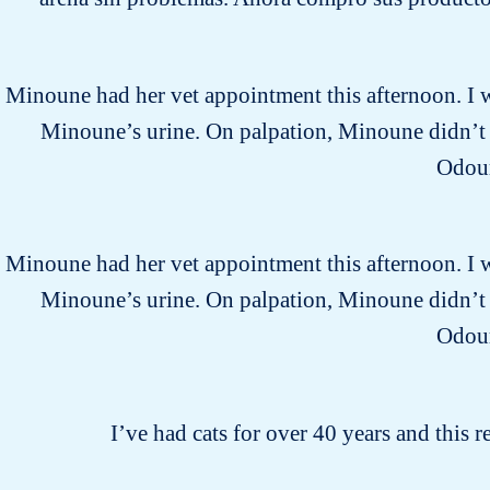
Minoune had her vet appointment this afternoon. I wa
Minoune’s urine. On palpation, Minoune didn’t s
Odour
Minoune had her vet appointment this afternoon. I wa
Minoune’s urine. On palpation, Minoune didn’t s
Odour
I’ve had cats for over 40 years and this r