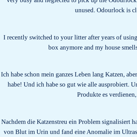
very busy and neglected to pick up the Odourlock li
unused. Odourlock is cle
I recently switched to your litter after years of usin
box anymore and my house smells 
Ich habe schon mein ganzes Leben lang Katzen, aber 
habe! Und ich habe so gut wie alle ausprobiert. Un
Produkte es verdienen, 
Nachdem die Katzenstreu ein Problem signalisiert ha
von Blut im Urin und fand eine Anomalie im Ultras