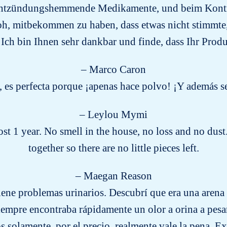
n entzündungshemmende Medikamente, und beim Kontr
froh, mitbekommen zu haben, dass etwas nicht stimmt
ch bin Ihnen sehr dankbar und finde, dass Ihr Produk
– Marco Caron
, es perfecta porque ¡apenas hace polvo! ¡Y además s
– Leylou Mymi
t 1 year. No smell in the house, no loss and no dust.
together so there are no little pieces left.
– Maegan Reason
tiene problemas urinarios. Descubrí que era una aren
siempre encontraba rápidamente un olor a orina a pesa
 solamente, por el precio, realmente vale la pena. Ex