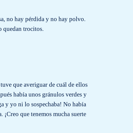
sa, no hay pérdida y no hay polvo.
 quedan trocitos.
tuve que averiguar de cuál de ellos
espués había unos gránulos verdes y
iga y yo ni lo sospechaba! No había
na. ¡Creo que tenemos mucha suerte