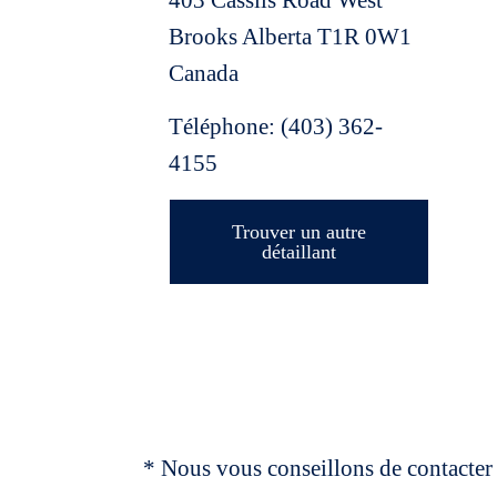
403 Cassils Road West
Brooks
Alberta
T1R 0W1
Canada
Téléphone:
(403) 362-
4155
Trouver un autre
détaillant
* Nous vous conseillons de contacter 