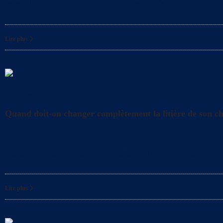
remplie d’excitation et de bonheur. Cependant, il
Lire plus
Litière
Quand doit-on changer complètement la litière de son c
Saviez-vous que même lorsque vous nettoyez quotidien
garantir une hygiène optimale pour votre chat ?
Lire plus