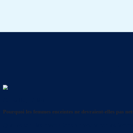
Tout s
Conseils
,
Litière
Pourquoi les femmes enceintes ne devraient-elles pas nett
Quelles sont les précautions à prendre par les femme