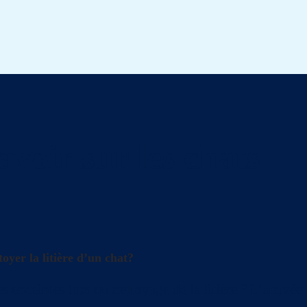
avoir sur les chats
oyer la litière d’un chat?
s enceintes lors du nettoyage de la litière ? L’arrivé