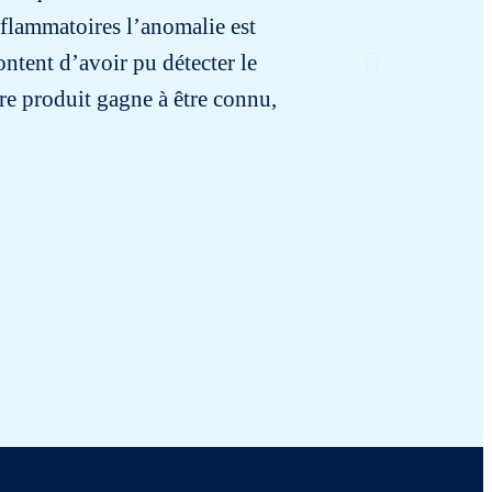
nflammatoires l’anomalie est
lo sospe
content d’avoir pu détecter le
re produit gagne à être connu,