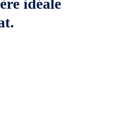
ière idéale
at.