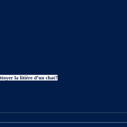
avoir sur les chats
toyer la litière d’un chat?
es enceintes lors du nettoyage de la litière ? L’arriv