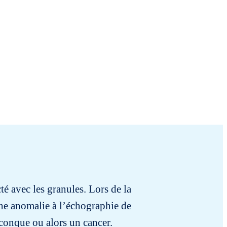
té avec les granules. Lors de la
La seman
’une anomalie à l’échographie de
de ello
lconque ou alors un cancer.
gránulos 