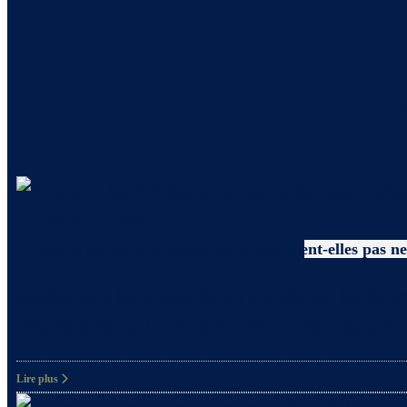
Tout s
Conseils
,
Litière
Pourquoi les femmes enceintes ne devraient-elles pas net
Quelles sont les précautions à prendre par les femm
remplie d’excitation et de bonheur. Cependant, il
Lire plus