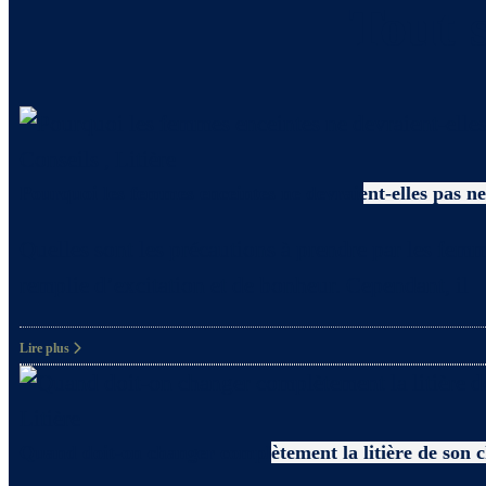
Tout s
Conseils
,
Litière
Pourquoi les femmes enceintes ne devraient-elles pas net
Quelles sont les précautions à prendre par les femm
remplie d’excitation et de bonheur. Cependant, il
Lire plus
Litière
Quand doit-on changer complètement la litière de son 