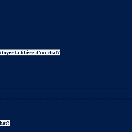
avoir sur les chats
toyer la litière d’un chat?
es enceintes lors du nettoyage de la litière ? L’arriv
chat?