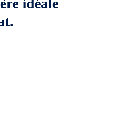
ière idéale
at.