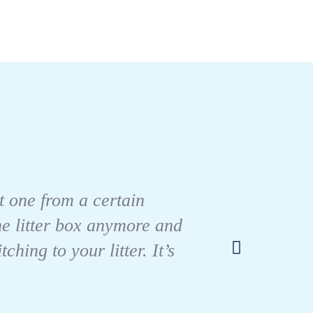
Minou
nt one from a certain
mañan
the litter box anymore and
M
ing to your litter. It’s
asom