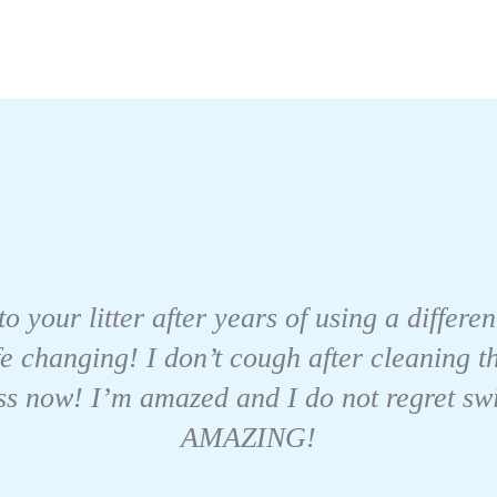
to your litter after years of using a differe
fe changing! I don’t cough after cleaning 
s now! I’m amazed and I do not regret switch
AMAZING!