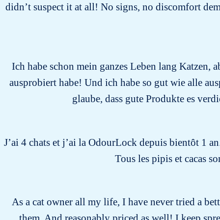
didn’t suspect it at all! No signs, no discomfort dem
Ich habe schon mein ganzes Leben lang Katzen, abe
ausprobiert habe! Und ich habe so gut wie alle aus
glaube, dass gute Produkte es verdi
J’ai 4 chats et j’ai la OdourLock depuis bientôt 1 an
Tous les pipis et cacas s
As a cat owner all my life, I have never tried a bet
them. And reasonably priced as well! I keep spr