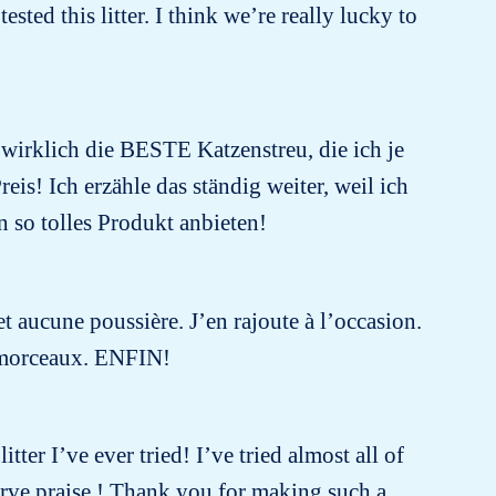
sted this litter. I think we’re really lucky to
 wirklich die BESTE Katzenstreu, die ich je
is! Ich erzähle das ständig weiter, weil ich
n so tolles Produkt anbieten!
t aucune poussière. J’en rajoute à l’occasion.
ts morceaux. ENFIN!
tter I’ve ever tried! I’ve tried almost all of
erve praise ! Thank you for making such a