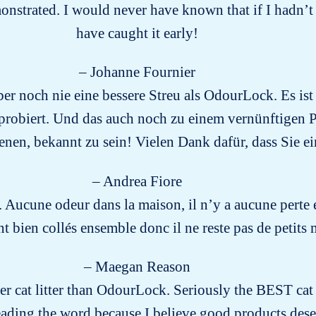
onstrated. I would never have known that if I hadn’t te
have caught it early!
– Johanne Fournier
r noch nie eine bessere Streu als OdourLock. Es ist
probiert. Und das auch noch zu einem vernünftigen Pre
enen, bekannt zu sein! Vielen Dank dafür, dass Sie ei
– Andrea Fiore
. Aucune odeur dans la maison, il n’y a aucune perte e
ont bien collés ensemble donc il ne reste pas de peti
– Maegan Reason
ter cat litter than OdourLock. Seriously the BEST cat li
eading the word because I believe good products des