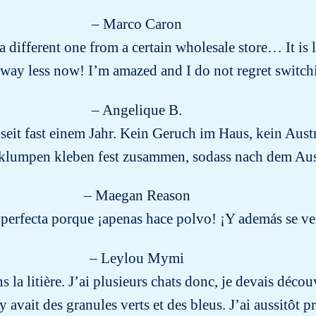
– Marco Caron
g a different one from a certain wholesale store… It is
way less now! I’m amazed and I do not regret switch
– Angelique B.
eit fast einem Jahr. Kein Geruch im Haus, kein Aust
klumpen kleben fest zusammen, sodass nach dem Auss
– Maegan Reason
 perfecta porque ¡apenas hace polvo! ¡Y además se v
– Leylou Mymi
ns la litière. J’ai plusieurs chats donc, je devais déc
l y avait des granules verts et des bleus. J’ai aussitôt 