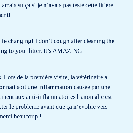
ais su ça si je n’avais pas testé cette litière.
ment!
 life changing! I don’t cough after cleaning the
ing to your litter. It’s AMAZING!
 Lors de la première visite, la vétérinaire a
çonnait soit une inflammation causée par une
tement aux anti-inflammatoires l’anomalie est
tecter le problème avant que ça n’évolue vers
 merci beaucoup !