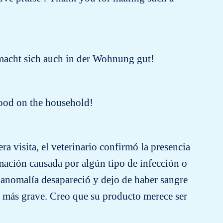
s macht sich auch in der Wohnung gut!
 good on the household!
a visita, el veterinario confirmó la presencia
amación causada por algún tipo de infección o
a anomalía desapareció y dejo de haber sangre
o más grave. Creo que su producto merece ser