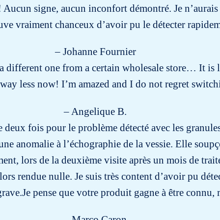
! Aucun signe, aucun inconfort démontré. Je n’aurais jam
uve vraiment chanceux d’avoir pu le détecter rapide
– Johanne Fournier
g a different one from a certain wholesale store… It is
way less now! I’m amazed and I do not regret switch
– Angelique B.
re deux fois pour le problème détecté avec les granules.
’une anomalie à l’échographie de la vessie. Elle soup
nt, lors de la deuxième visite après un mois de trai
alors rendue nulle. Je suis très content d’avoir pu dé
rave.Je pense que votre produit gagne à être connu,
– Marco Caron