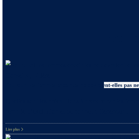
Tout s
Conseils
,
Litière
Pourquoi les femmes enceintes ne devraient-elles pas net
Quelles sont les précautions à prendre par les femm
remplie d’excitation et de bonheur. Cependant, il
Lire plus