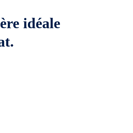
ière idéale
at.