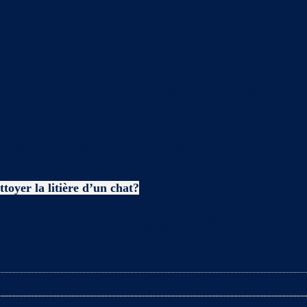
avoir sur les chats
toyer la litière d’un chat?
es enceintes lors du nettoyage de la litière ? L’arriv