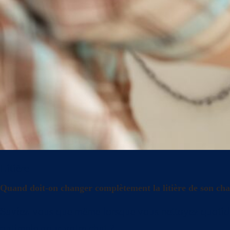
Litière
Quand doit-on changer complètement la litière de son cha
Saviez-vous que même lorsque vous nettoyez quotidienn
optimale pour votre chat ?