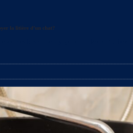
yer la litière d’un chat?
enceintes lors du nettoyage de la litière ? L’arrivée 