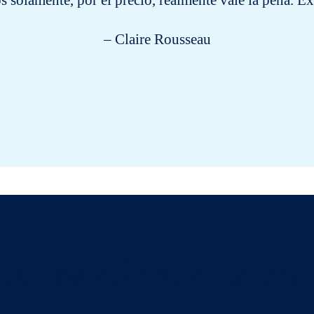
 solamente, por el precio, realmente vale la pena. Ex
– Claire Rousseau
out savoir sur les cha