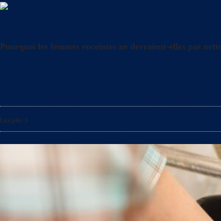
Conseils
,
Litière
Pourquoi les femmes enceintes ne devraient-elles pas netto
Quelles sont les précautions à prendre par les femmes 
bonheur. Cependant, il
Lire plus