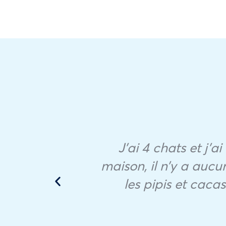
ios.
 que
J’ai 4 chats et j’
ba
maison, il n’y a aucu
ato
les pipis et caca
r el
para