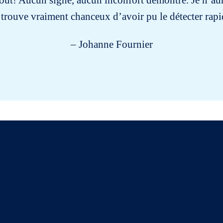
tout! Aucun signe, aucun inconfort démontré. Je n’aurais
 trouve vraiment chanceux d’avoir pu le détecter rap
– Johanne Fournier
out savoir sur les cha