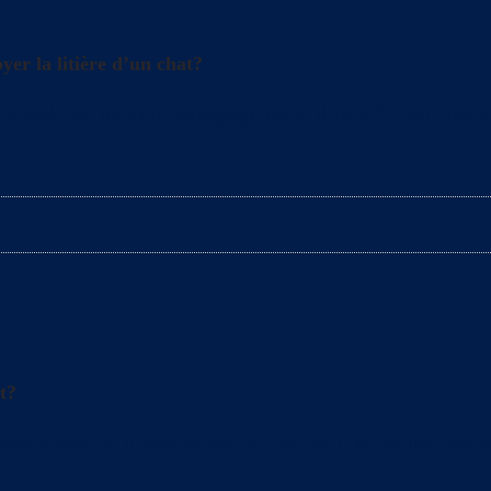
yer la litière d’un chat?
enceintes lors du nettoyage de la litière ? L’arrivée 
t?
ement la litière de votre chat pour en retirer les mo