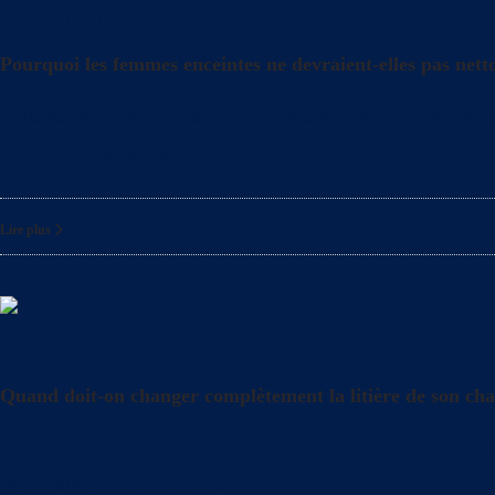
Conseils
,
Litière
Pourquoi les femmes enceintes ne devraient-elles pas netto
Quelles sont les précautions à prendre par les femmes 
bonheur. Cependant, il
Lire plus
Litière
Quand doit-on changer complètement la litière de son cha
Saviez-vous que même lorsque vous nettoyez quotidienn
optimale pour votre chat ?