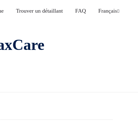
ue
Trouver un détaillant
FAQ
Français
maxCare