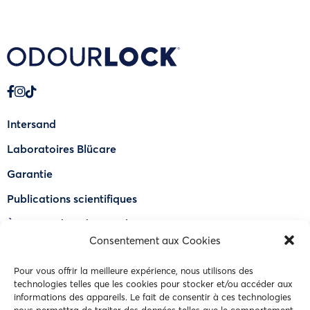
Intersand
Laboratoires Blücare
Garantie
Publications scientifiques
À propos de OdourLock®
Consentement aux Cookies
Trouver un détaillant
Pour vous offrir la meilleure expérience, nous utilisons des
FAQ
technologies telles que les cookies pour stocker et/ou accéder aux
Nous joindre
informations des appareils. Le fait de consentir à ces technologies
nous permettra de traiter des données telles que le comportement